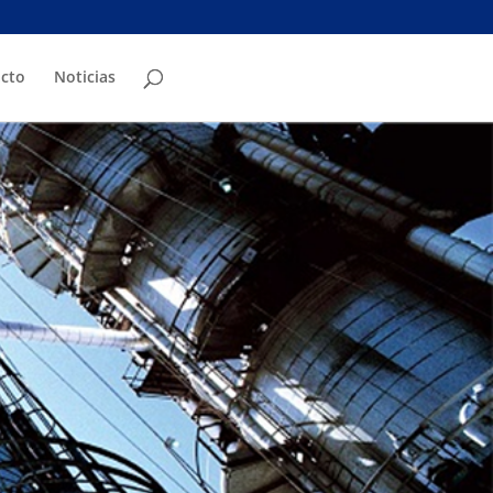
cto
Noticias
s. Distribuimos
 las cuales
mpas.