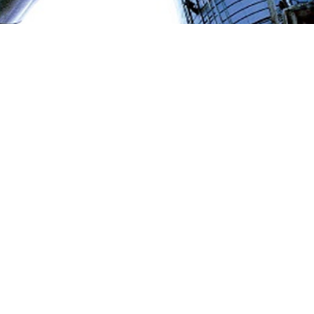
perno horizontal
Tapa para tram