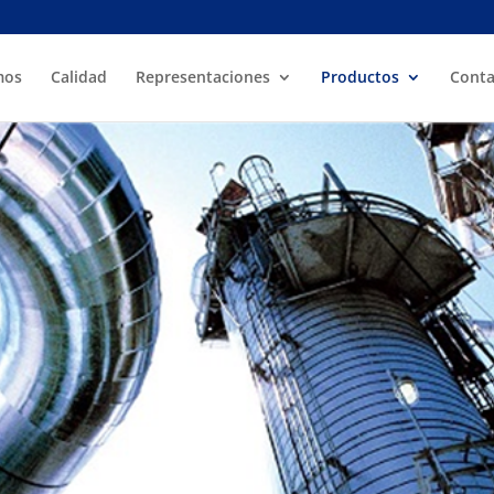
mos
Calidad
Representaciones
Productos
Conta
Trampas
ampas de acuerdo a necesidades específica
 empresas reconocidas internacionalmente a
esentamos. Abajo algunas de nuestras Tra