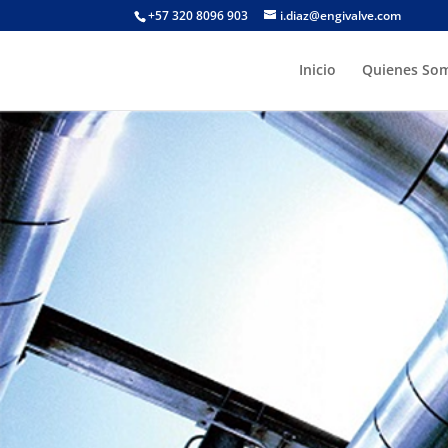
+57 320 8096 903
i.diaz@engivalve.com
Inicio
Quienes So
Construimos Tr
Trampas de
repr